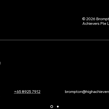
© 2026 Brompt
Achievers P
d
+65 8925 7912
brompton@highachiever
路