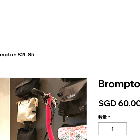
家
旅游
BE俱乐部
Br
mpton S2L S5
Brompto
SGD 60.0
數量
*